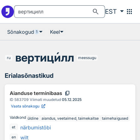
Otsingu juurde
Põhisisu juurde
search
apps
EST
Sõnakogud
Keel
1
вертиц
и
лл
ru
meessugu
Erialasõnastikud
content_copy
Aianduse terminibaas
ID
583709
Viimati muudetud
05.12.2025
Vaata sõnakogu
Valdkond
üldine
aiandus, veetaimed, taimekaitse
taimehaigused
närbumistõbi
et
wilt
en