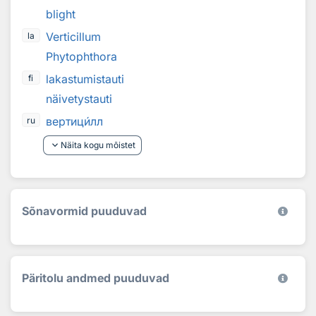
blight
Verticillum
la
Phytophthora
lakastumistauti
fi
näivetystauti
вертиц
и
лл
ru
keyboard_arrow_down
Näita kogu mõistet
Sõnavormid puuduvad
Päritolu andmed puuduvad