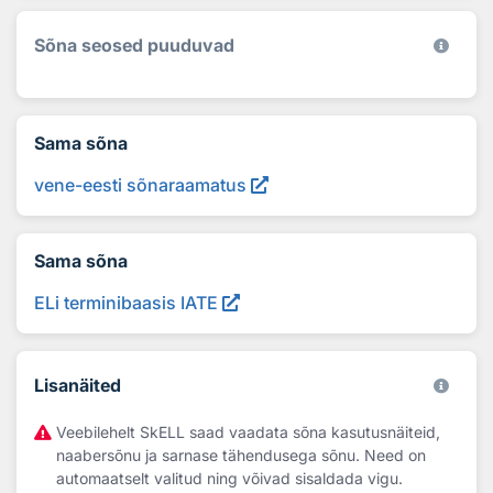
Sõna seosed puuduvad
Sama sõna
vene-eesti sõnaraamatus
Sama sõna
ELi terminibaasis IATE
Lisanäited
Veebilehelt SkELL saad vaadata sõna kasutusnäiteid,
naabersõnu ja sarnase tähendusega sõnu. Need on
automaatselt valitud ning võivad sisaldada vigu.