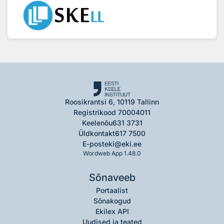
Roosikrantsi 6, 10119 Tallinn
Registrikood 70004011
Keelenõu
631 3731
Üldkontakt
617 7500
E-post
eki@eki.ee
Wordweb App 1.48.0
Sõnaveeb
Portaalist
Sõnakogud
Ekilex API
Uudised ja teated