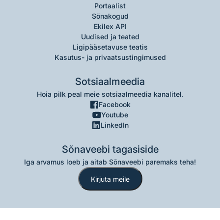
Portaalist
Sõnakogud
Ekilex API
Uudised ja teated
Ligipääsetavuse teatis
Kasutus- ja privaatsustingimused
Sotsiaalmeedia
Hoia pilk peal meie sotsiaalmeedia kanalitel.
Facebook
Youtube
LinkedIn
Sõnaveebi tagasiside
Iga arvamus loeb ja aitab Sõnaveebi paremaks teha!
Kirjuta meile