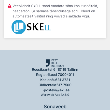
Veebilehelt SkELL saad vaadata sõna kasutusnäiteid,
naabersõnu ja sarnase tähendusega sõnu. Need on
automaatselt valitud ning võivad sisaldada vigu.
Roosikrantsi 6, 10119 Tallinn
Registrikood 70004011
Keelenõu
631 3731
Üldkontakt
617 7500
E-post
eki@eki.ee
Wordweb App 1.48.0
Sõnaveeb