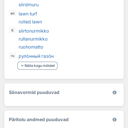
siirdmuru
lawn turf
en
rolled lawn
siirtonurmikko
fi
rullanurmikko
ruohomatto
рул
о
нный газ
о
н
ru
keyboard_arrow_down
Näita kogu mõistet
Sõnavormid puuduvad
Päritolu andmed puuduvad