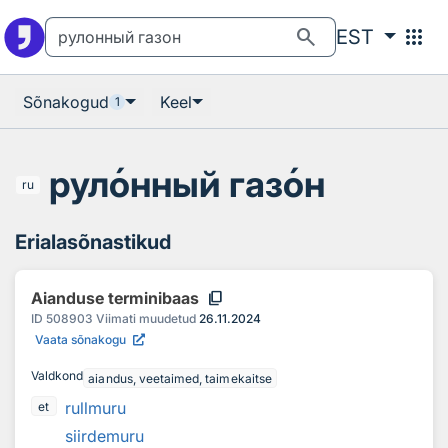
Otsingu juurde
Põhisisu juurde
search
apps
EST
Sõnakogud
Keel
1
рул
о
нный газ
о
н
ru
Erialasõnastikud
content_copy
Aianduse terminibaas
ID
508903
Viimati muudetud
26.11.2024
Vaata sõnakogu
Valdkond
aiandus, veetaimed, taimekaitse
rullmuru
et
siirdemuru