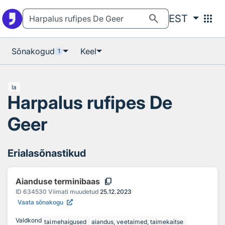
Otsingu juurde
Põhisisu juurde
search
apps
EST
Sõnakogud
Keel
1
la
Harpalus rufipes De
Geer
Erialasõnastikud
content_copy
Aianduse terminibaas
ID
634530
Viimati muudetud
25.12.2023
Vaata sõnakogu
Valdkond
taimehaigused
aiandus, veetaimed, taimekaitse