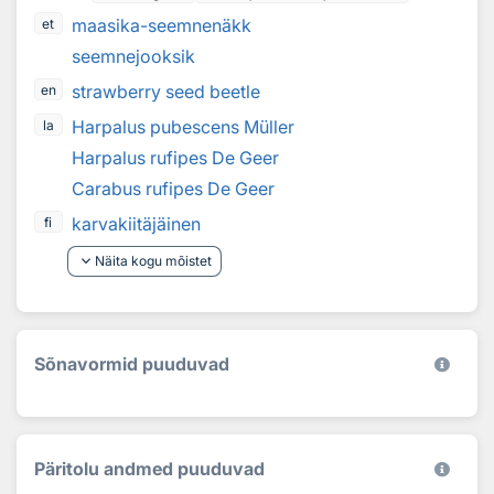
maasika-seemnenäkk
et
seemnejooksik
strawberry seed beetle
en
Harpalus pubescens Müller
la
Harpalus rufipes De Geer
Carabus rufipes De Geer
karvakiitäjäinen
fi
keyboard_arrow_down
Näita kogu mõistet
Sõnavormid puuduvad
Päritolu andmed puuduvad