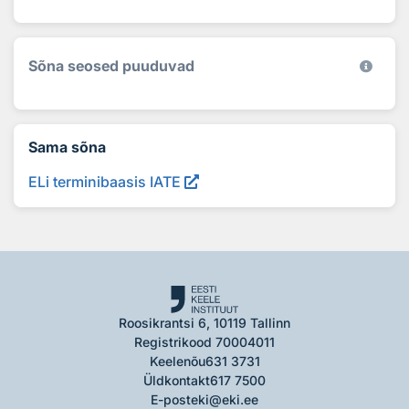
Sõna seosed puuduvad
Sama sõna
ELi terminibaasis IATE
Roosikrantsi 6, 10119 Tallinn
Registrikood 70004011
Keelenõu
631 3731
Üldkontakt
617 7500
E-post
eki@eki.ee