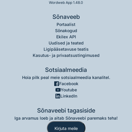
Wordweb App 1.48.0
Sõnaveeb
Portaalist
Sõnakogud
Ekilex API
Uudised ja teated
Ligipääsetavuse teatis
Kasutus- ja privaatsustingimused
Sotsiaalmeedia
Hoia pilk peal meie sotsiaalmeedia kanalitel.
Facebook
Youtube
LinkedIn
Sõnaveebi tagasiside
Iga arvamus loeb ja aitab Sõnaveebi paremaks teha!
Kirjuta meile