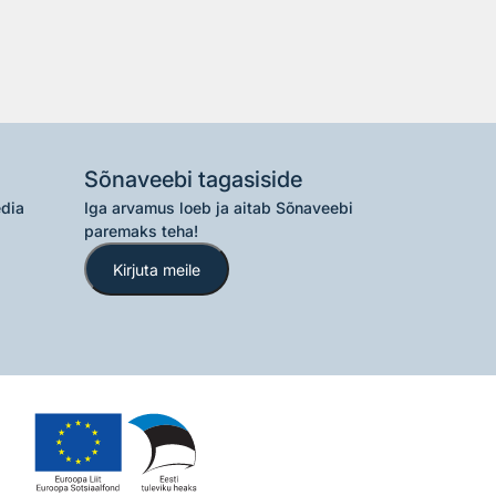
Sõnaveebi tagasiside
edia
Iga arvamus loeb ja aitab Sõnaveebi
paremaks teha!
Kirjuta meile