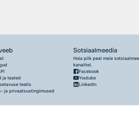
veeb
Sotsiaalmeedia
st
Hoia pilk peal meie sotsiaalme
gud
kanalitel.
API
Facebook
 ja teated
Youtube
setavuse teatis
LinkedIn
- ja privaatsustingimused