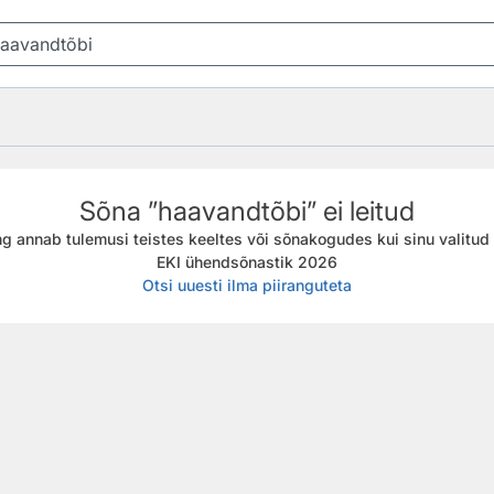
Sõna ”haavandtõbi” ei leitud
g annab tulemusi teistes keeltes või sõnakogudes kui sinu valitud f
EKI ühendsõnastik 2026
Otsi uuesti ilma piiranguteta