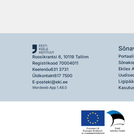
Sõna
Portaali
Roosikrantsi 6, 10119 Tallinn
Sõnako
Registrikood 70004011
Ekilex 
Keelenõu
631 3731
Uudised
Üldkontakt
617 7500
Ligipää
E-post
eki@eki.ee
Kasutus
Wordweb App 1.48.0