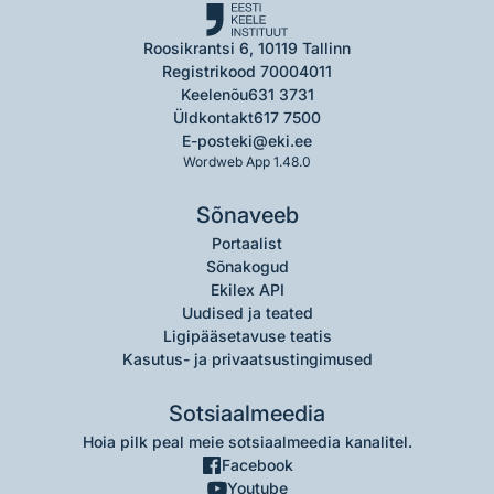
Roosikrantsi 6, 10119 Tallinn
Registrikood 70004011
Keelenõu
631 3731
Üldkontakt
617 7500
E-post
eki@eki.ee
Wordweb App 1.48.0
Sõnaveeb
Portaalist
Sõnakogud
Ekilex API
Uudised ja teated
Ligipääsetavuse teatis
Kasutus- ja privaatsustingimused
Sotsiaalmeedia
Hoia pilk peal meie sotsiaalmeedia kanalitel.
Facebook
Youtube