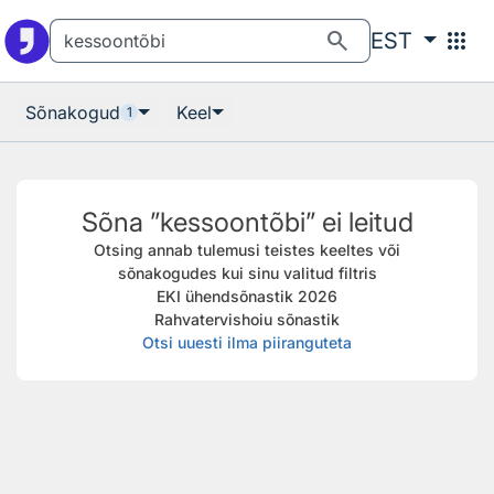
Otsingu juurde
Põhisisu juurde
search
apps
EST
Sõnakogud
Keel
1
Sõna ”kessoontõbi” ei leitud
Otsing annab tulemusi teistes keeltes või
sõnakogudes kui sinu valitud filtris
EKI ühendsõnastik 2026
Rahvatervishoiu sõnastik
Otsi uuesti ilma piiranguteta