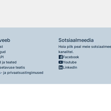
veeb
Sotsiaalmeedia
st
Hoia pilk peal meie sotsiaalme
gud
kanalitel.
API
Facebook
 ja teated
Youtube
setavuse teatis
LinkedIn
- ja privaatsustingimused