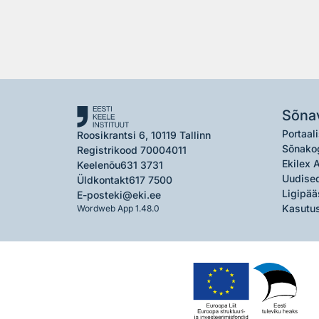
Sõna
Portaali
Roosikrantsi 6, 10119 Tallinn
Sõnako
Registrikood 70004011
Ekilex 
Keelenõu
631 3731
Uudised
Üldkontakt
617 7500
Ligipää
E-post
eki@eki.ee
Kasutus
Wordweb App 1.48.0