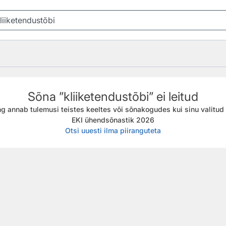
Sõna ”kliiketendustõbi” ei leitud
g annab tulemusi teistes keeltes või sõnakogudes kui sinu valitud f
EKI ühendsõnastik 2026
Otsi uuesti ilma piiranguteta