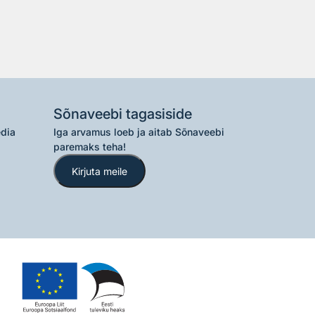
Sõnaveebi tagasiside
edia
Iga arvamus loeb ja aitab Sõnaveebi
paremaks teha!
Kirjuta meile