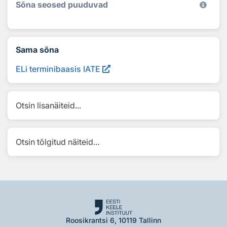
Sõna seosed puuduvad
Sama sõna
ELi terminibaasis IATE
Otsin lisanäiteid...
Otsin tõlgitud näiteid...
Roosikrantsi 6, 10119 Tallinn