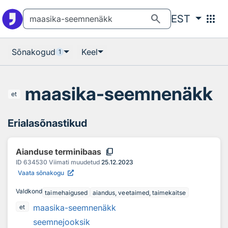
Otsingu juurde
Põhisisu juurde
search
apps
EST
Sõnakogud
Keel
1
maasika-seemnenäkk
et
Erialasõnastikud
content_copy
Aianduse terminibaas
ID
634530
Viimati muudetud
25.12.2023
Vaata sõnakogu
Valdkond
taimehaigused
aiandus, veetaimed, taimekaitse
maasika-seemnenäkk
et
seemnejooksik