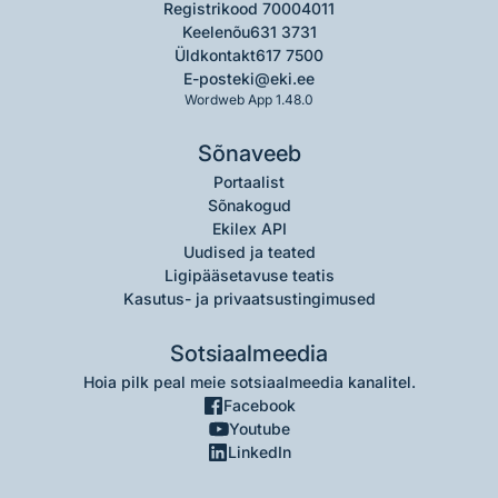
Registrikood 70004011
Keelenõu
631 3731
Üldkontakt
617 7500
E-post
eki@eki.ee
Wordweb App 1.48.0
Sõnaveeb
Portaalist
Sõnakogud
Ekilex API
Uudised ja teated
Ligipääsetavuse teatis
Kasutus- ja privaatsustingimused
Sotsiaalmeedia
Hoia pilk peal meie sotsiaalmeedia kanalitel.
Facebook
Youtube
LinkedIn