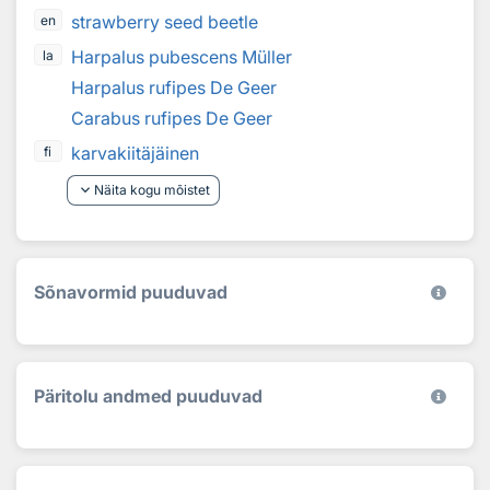
strawberry seed beetle
en
Harpalus pubescens Müller
la
Harpalus rufipes De Geer
Carabus rufipes De Geer
karvakiitäjäinen
fi
keyboard_arrow_down
Näita kogu mõistet
Sõnavormid puuduvad
Päritolu andmed puuduvad