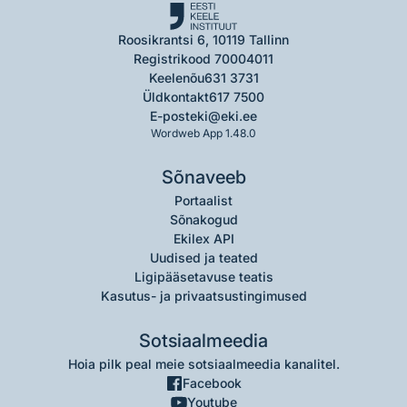
Roosikrantsi 6, 10119 Tallinn
Registrikood 70004011
Keelenõu
631 3731
Üldkontakt
617 7500
E-post
eki@eki.ee
Wordweb App 1.48.0
Sõnaveeb
Portaalist
Sõnakogud
Ekilex API
Uudised ja teated
Ligipääsetavuse teatis
Kasutus- ja privaatsustingimused
Sotsiaalmeedia
Hoia pilk peal meie sotsiaalmeedia kanalitel.
Facebook
Youtube