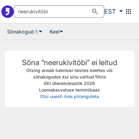
Otsingu juurde
Põhisisu juurde
search
apps
EST
Sõnakogud
Keel
1
Sõna ”neerukivitõbi” ei leitud
Otsing annab tulemusi teistes keeltes või
sõnakogudes kui sinu valitud filtris
EKI ühendsõnastik 2026
Loomakasvatuse terminibaas
Otsi uuesti ilma piiranguteta