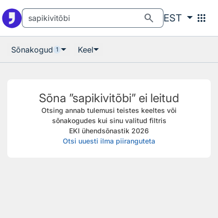
Otsingu juurde
Põhisisu juurde
search
apps
EST
Sõnakogud
Keel
1
Sõna ”sapikivitõbi” ei leitud
Otsing annab tulemusi teistes keeltes või
sõnakogudes kui sinu valitud filtris
EKI ühendsõnastik 2026
Otsi uuesti ilma piiranguteta