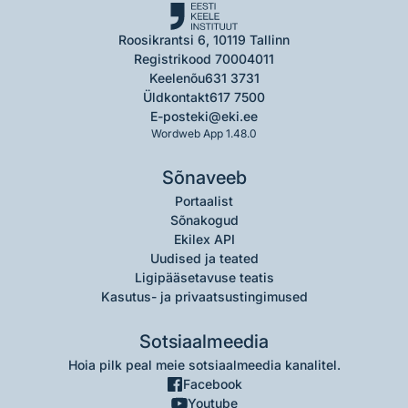
Roosikrantsi 6, 10119 Tallinn
Registrikood 70004011
Keelenõu
631 3731
Üldkontakt
617 7500
E-post
eki@eki.ee
Wordweb App 1.48.0
Sõnaveeb
Portaalist
Sõnakogud
Ekilex API
Uudised ja teated
Ligipääsetavuse teatis
Kasutus- ja privaatsustingimused
Sotsiaalmeedia
Hoia pilk peal meie sotsiaalmeedia kanalitel.
Facebook
Youtube