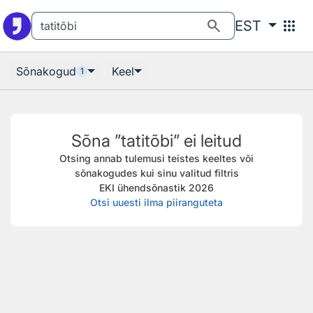
Otsingu juurde
Põhisisu juurde
search
apps
EST
Sõnakogud
Keel
1
Sõna ”tatitõbi” ei leitud
Otsing annab tulemusi teistes keeltes või
sõnakogudes kui sinu valitud filtris
EKI ühendsõnastik 2026
Otsi uuesti ilma piiranguteta