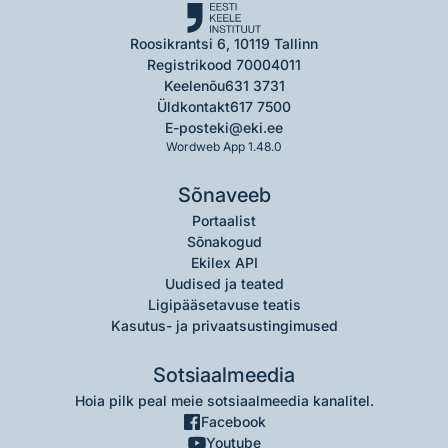
Roosikrantsi 6, 10119 Tallinn
Registrikood 70004011
Keelenõu
631 3731
Üldkontakt
617 7500
E-post
eki@eki.ee
Wordweb App 1.48.0
Sõnaveeb
Portaalist
Sõnakogud
Ekilex API
Uudised ja teated
Ligipääsetavuse teatis
Kasutus- ja privaatsustingimused
Sotsiaalmeedia
Hoia pilk peal meie sotsiaalmeedia kanalitel.
Facebook
Youtube