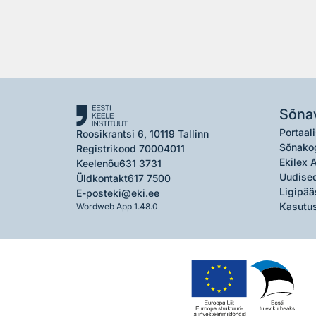
Sõna
Portaali
Roosikrantsi 6, 10119 Tallinn
Sõnako
Registrikood 70004011
Ekilex 
Keelenõu
631 3731
Uudised
Üldkontakt
617 7500
Ligipää
E-post
eki@eki.ee
Kasutus
Wordweb App 1.48.0