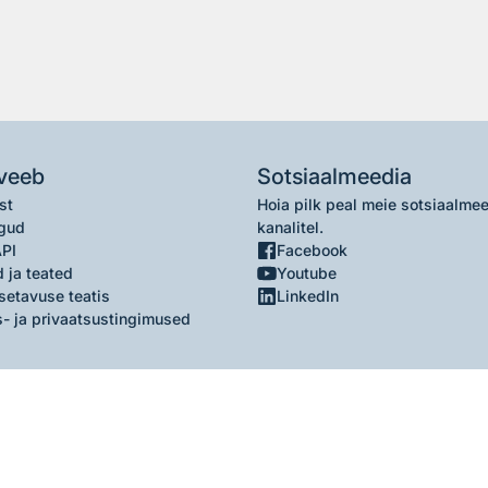
veeb
Sotsiaalmeedia
st
Hoia pilk peal meie sotsiaalme
gud
kanalitel.
API
Facebook
 ja teated
Youtube
setavuse teatis
LinkedIn
- ja privaatsustingimused