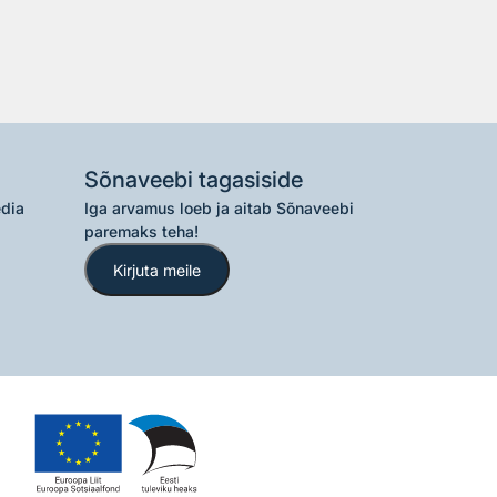
Sõnaveebi tagasiside
edia
Iga arvamus loeb ja aitab Sõnaveebi
paremaks teha!
Kirjuta meile