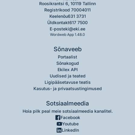
Roosikrantsi 6, 10119 Tallinn
Registrikood 70004011
Keelenõu
631 3731
Üldkontakt
617 7500
E-post
eki@eki.ee
Wordweb App 1.48.0
Sõnaveeb
Portaalist
Sõnakogud
Ekilex API
Uudised ja teated
Ligipääsetavuse teatis
Kasutus- ja privaatsustingimused
Sotsiaalmeedia
Hoia pilk peal meie sotsiaalmeedia kanalitel.
Facebook
Youtube
LinkedIn