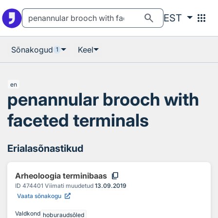
Otsingu juurde
Põhisisu juurde
search
apps
EST
Sõnakogud
Keel
1
en
penannular brooch with
faceted terminals
Erialasõnastikud
content_copy
Arheoloogia terminibaas
ID
474401
Viimati muudetud
13.09.2019
Vaata sõnakogu
Valdkond
hoburaudsõled