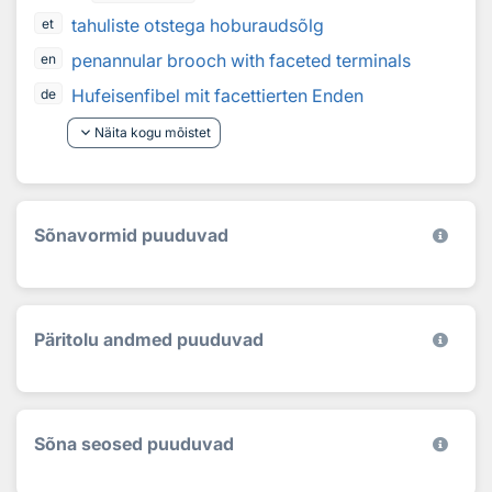
tahuliste otstega hoburaudsõlg
et
penannular brooch with faceted terminals
en
Hufeisenfibel mit facettierten Enden
de
keyboard_arrow_down
Näita kogu mõistet
Sõnavormid puuduvad
Päritolu andmed puuduvad
Sõna seosed puuduvad