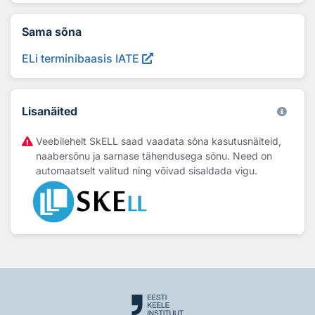
Sama sõna
ELi terminibaasis IATE
Lisanäited
Veebilehelt SkELL saad vaadata sõna kasutusnäiteid,
naabersõnu ja sarnase tähendusega sõnu. Need on
automaatselt valitud ning võivad sisaldada vigu.