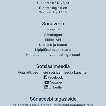
Üldkontakt
617 7500
E-post
eki@eki.ee
Wordweb App 1.48.0
Sõnaveeb
Portaalist
Sõnakogud
Ekilex API
Uudised ja teated
Ligipääsetavuse teatis
Kasutus- ja privaatsustingimused
Sotsiaalmeedia
Hoia pilk peal meie sotsiaalmeedia kanalitel.
Facebook
Youtube
LinkedIn
Sõnaveebi tagasiside
Iga arvamus loeb ja aitab Sõnaveebi paremaks teha!