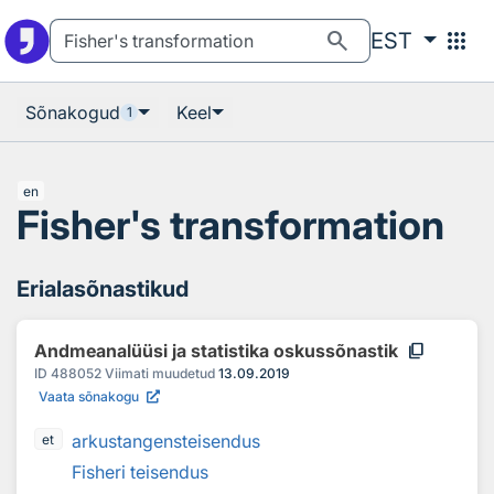
Otsingu juurde
Põhisisu juurde
search
apps
EST
Sõnakogud
Keel
1
en
Fisher's transformation
Erialasõnastikud
content_copy
Andmeanalüüsi ja statistika oskussõnastik
ID
488052
Viimati muudetud
13.09.2019
Vaata sõnakogu
arkustangensteisendus
et
Fisheri teisendus