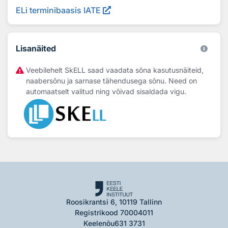
ELi terminibaasis IATE
Lisanäited
Veebilehelt SkELL saad vaadata sõna kasutusnäiteid,
naabersõnu ja sarnase tähendusega sõnu. Need on
automaatselt valitud ning võivad sisaldada vigu.
Roosikrantsi 6, 10119 Tallinn
Registrikood 70004011
Keelenõu
631 3731