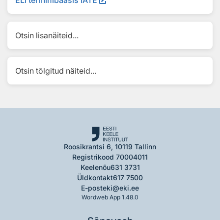
ELi terminibaasis IATE
Otsin lisanäiteid...
Otsin tõlgitud näiteid...
Roosikrantsi 6, 10119 Tallinn
Registrikood 70004011
Keelenõu
631 3731
Üldkontakt
617 7500
E-post
eki@eki.ee
Wordweb App 1.48.0