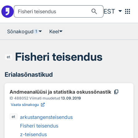
Otsingu juurde
Põhisisu juurde
search
apps
EST
Sõnakogud
Keel
1
Fisheri teisendus
et
Erialasõnastikud
content_copy
Andmeanalüüsi ja statistika oskussõnastik
ID
488052
Viimati muudetud
13.09.2019
Vaata sõnakogu
arkustangensteisendus
et
Fisheri teisendus
z-teisendus