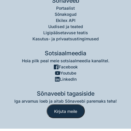
Sõnaveeb
Portaalist
Sõnakogud
Ekilex API
Uudised ja teated
Ligipääsetavuse teatis
Kasutus- ja privaatsustingimused
Sotsiaalmeedia
Hoia pilk peal meie sotsiaalmeedia kanalitel.
Facebook
Youtube
LinkedIn
Sõnaveebi tagasiside
Iga arvamus loeb ja aitab Sõnaveebi paremaks teha!
Kirjuta meile