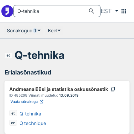
Otsingu juurde
Põhisisu juurde
search
apps
EST
Sõnakogud
Keel
1
Q-tehnika
et
Erialasõnastikud
content_copy
Andmeanalüüsi ja statistika oskussõnastik
ID
485268
Viimati muudetud
13.09.2019
Vaata sõnakogu
Q-tehnika
et
Q technique
en