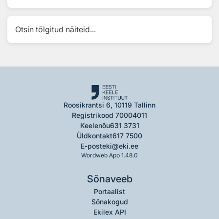
Otsin tõlgitud näiteid...
Roosikrantsi 6, 10119 Tallinn
Registrikood 70004011
Keelenõu
631 3731
Üldkontakt
617 7500
E-post
eki@eki.ee
Wordweb App 1.48.0
Sõnaveeb
Portaalist
Sõnakogud
Ekilex API