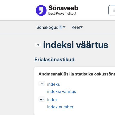
Otsingu juurde
Põhisisu juurde
Sõnakogud
Keel
1
indeksi väärtus
et
Erialasõnastikud
Andmeanalüüsi ja statistika oskussõn
indeks
et
indeksi väärtus
index
en
index number