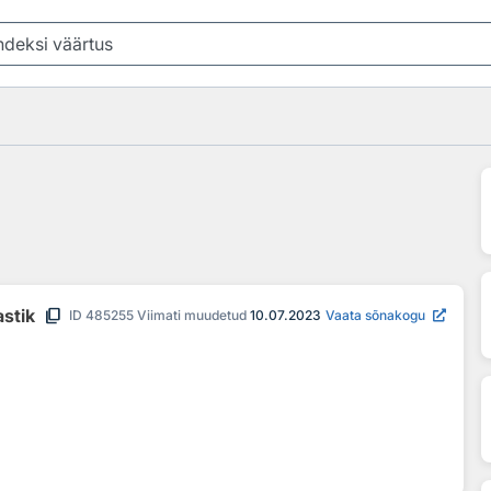
content_copy
astik
ID
485255
Viimati muudetud
10.07.2023
Vaata sõnakogu