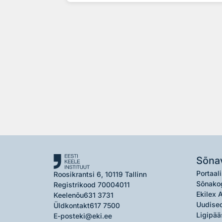
Sõna
Portaali
Roosikrantsi 6, 10119 Tallinn
Sõnako
Registrikood 70004011
Ekilex 
Keelenõu
631 3731
Uudised
Üldkontakt
617 7500
Ligipää
E-post
eki@eki.ee