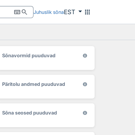
keyboard
search
apps
EST
Juhuslik sõna
Sõnavormid puuduvad
Päritolu andmed puuduvad
Sõna seosed puuduvad