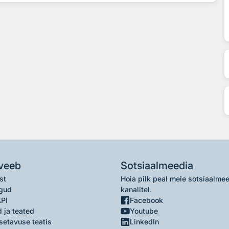
veeb
Sotsiaalmeedia
st
Hoia pilk peal meie sotsiaalme
gud
kanalitel.
API
Facebook
 ja teated
Youtube
setavuse teatis
LinkedIn