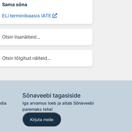
Sama sõna
ELi terminibaasis IATE
Otsin lisanäiteid...
Otsin tõlgitud näiteid...
Sõnaveebi tagasiside
edia
Iga arvamus loeb ja aitab Sõnaveebi
paremaks teha!
Kirjuta meile