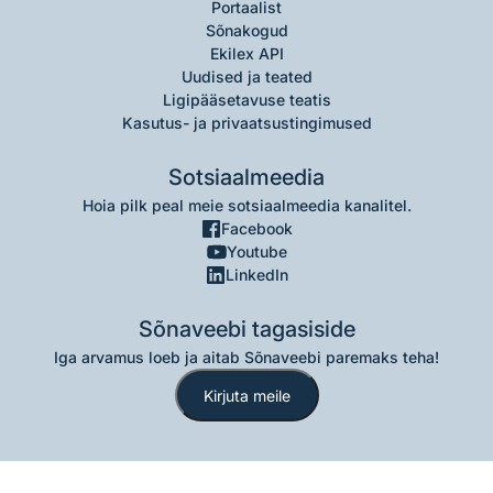
Portaalist
Sõnakogud
Ekilex API
Uudised ja teated
Ligipääsetavuse teatis
Kasutus- ja privaatsustingimused
Sotsiaalmeedia
Hoia pilk peal meie sotsiaalmeedia kanalitel.
Facebook
Youtube
LinkedIn
Sõnaveebi tagasiside
Iga arvamus loeb ja aitab Sõnaveebi paremaks teha!
Kirjuta meile