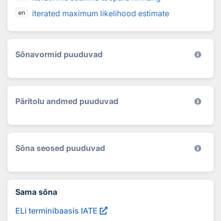
iterated maximum likelihood estimate
en
Sõnavormid puuduvad
Päritolu andmed puuduvad
Sõna seosed puuduvad
Sama sõna
ELi terminibaasis IATE