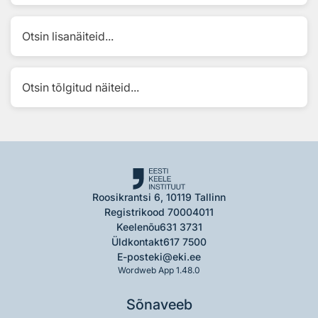
Otsin lisanäiteid...
Otsin tõlgitud näiteid...
Roosikrantsi 6, 10119 Tallinn
Registrikood 70004011
Keelenõu
631 3731
Üldkontakt
617 7500
E-post
eki@eki.ee
Wordweb App 1.48.0
Sõnaveeb