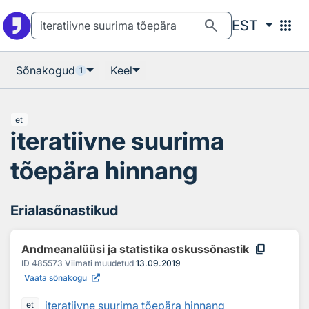
Otsingu juurde
Põhisisu juurde
search
apps
EST
Sõnakogud
Keel
1
et
iteratiivne suurima
tõepära hinnang
Erialasõnastikud
content_copy
Andmeanalüüsi ja statistika oskussõnastik
ID
485573
Viimati muudetud
13.09.2019
Vaata sõnakogu
iteratiivne suurima tõepära hinnang
et