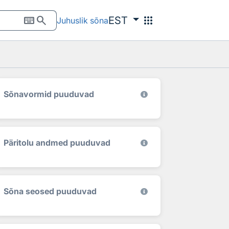
keyboard
search
apps
EST
Juhuslik sõna
Sõnavormid puuduvad
Päritolu andmed puuduvad
Sõna seosed puuduvad