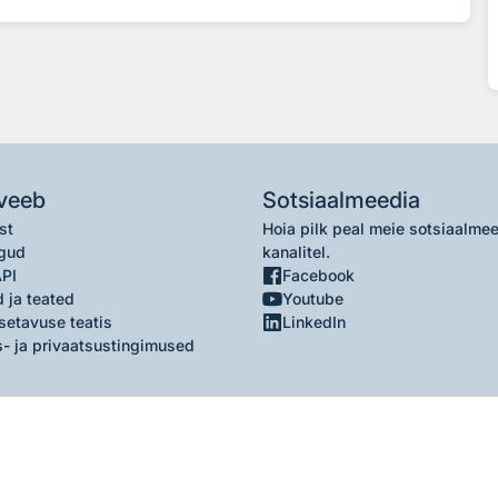
veeb
Sotsiaalmeedia
st
Hoia pilk peal meie sotsiaalme
gud
kanalitel.
API
Facebook
 ja teated
Youtube
setavuse teatis
LinkedIn
- ja privaatsustingimused