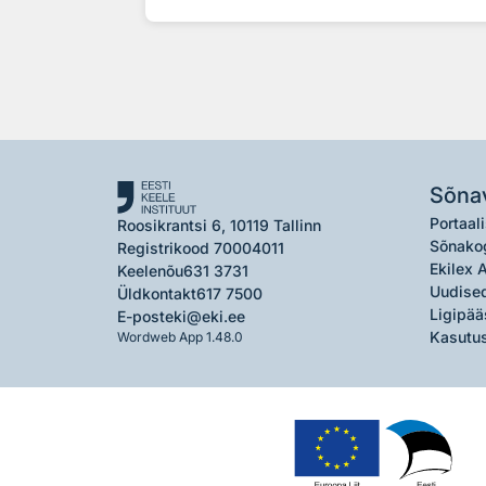
Sõna
Portaali
Roosikrantsi 6, 10119 Tallinn
Sõnako
Registrikood 70004011
Ekilex 
Keelenõu
631 3731
Uudised
Üldkontakt
617 7500
Ligipää
E-post
eki@eki.ee
Kasutus
Wordweb App 1.48.0