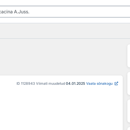
ID
1128943
Viimati muudetud
04.01.2025
Vaata sõnakogu