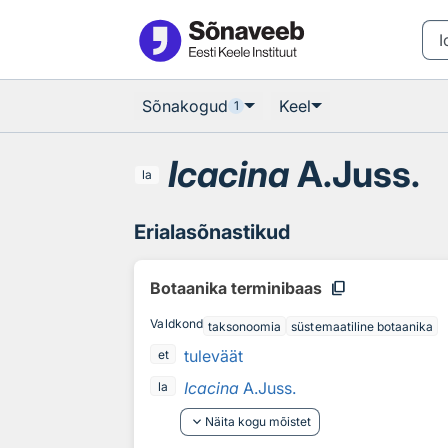
Otsingu juurde
Põhisisu juurde
Sõnakogud
Keel
1
Icacina
A.Juss.
la
Erialasõnastikud
content_copy
Botaanika terminibaas
Valdkond
taksonoomia
süstemaatiline botaanika
tuleväät
et
Icacina
A.Juss.
la
keyboard_arrow_down
Näita kogu mõistet