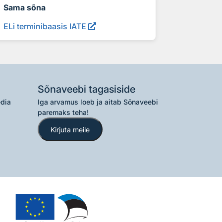
Sama sõna
ELi terminibaasis IATE
Sõnaveebi tagasiside
edia
Iga arvamus loeb ja aitab Sõnaveebi
paremaks teha!
Kirjuta meile