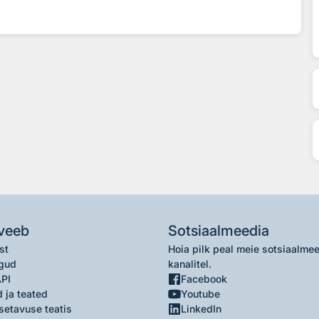
veeb
Sotsiaalmeedia
st
Hoia pilk peal meie sotsiaalme
gud
kanalitel.
API
Facebook
 ja teated
Youtube
setavuse teatis
LinkedIn