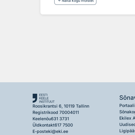
keyboard_arrow_down
Näita kogu mõistet
Sõna
Portaali
Roosikrantsi 6, 10119 Tallinn
Sõnako
Registrikood 70004011
Ekilex 
Keelenõu
631 3731
Uudised
Üldkontakt
617 7500
Ligipää
E-post
eki@eki.ee