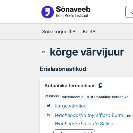
Otsingu juurde
Põhisisu juurde
Sõnakogud
Keel
1
kõrge värvijuur
et
Erialasõnastikud
content_copy
Botaanika terminibaas
Valdkond
taksonoomia
süstemaatiline botaanika
kõrge värvijuur
et
Wachendorfia thyrsiflora
Burm.
la
eel
Wachendorfia elata
Salisb.