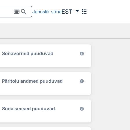
keyboard
search
apps
EST
Juhuslik sõna
Sõnavormid puuduvad
Päritolu andmed puuduvad
Sõna seosed puuduvad