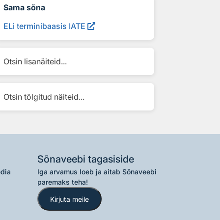
Sama sõna
ELi terminibaasis IATE
Otsin lisanäiteid...
Otsin tõlgitud näiteid...
Sõnaveebi tagasiside
edia
Iga arvamus loeb ja aitab Sõnaveebi
paremaks teha!
Kirjuta meile