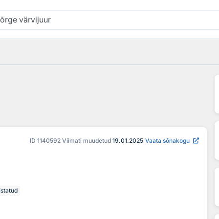
ID
1140592
Viimati muudetud
19.01.2025
Vaata sõnakogu
istatud