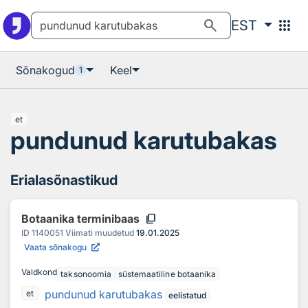
Otsingu juurde
Põhisisu juurde
search
apps
EST
Sõnakogud
Keel
1
et
pundunud karutubakas
Erialasõnastikud
content_copy
Botaanika terminibaas
ID
1140051
Viimati muudetud
19.01.2025
Vaata sõnakogu
Valdkond
taksonoomia
süstemaatiline botaanika
pundunud karutubakas
et
eelistatud