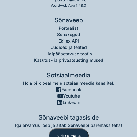
Wordweb App 1.48.0
Sõnaveeb
Portaalist
Sõnakogud
Ekilex API
Uudised ja teated
Ligipääsetavuse teatis
Kasutus- ja privaatsustingimused
Sotsiaalmeedia
Hoia pilk peal meie sotsiaalmeedia kanalitel.
Facebook
Youtube
LinkedIn
Sõnaveebi tagasiside
Iga arvamus loeb ja aitab Sõnaveebi paremaks teha!
Kirjuta meile