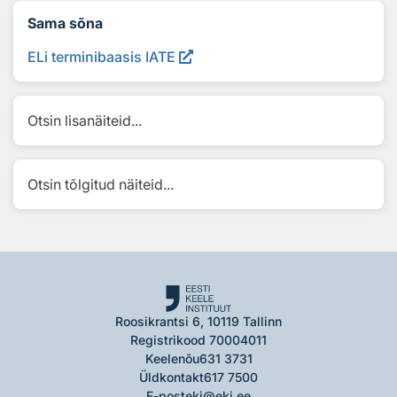
Sama sõna
ELi terminibaasis IATE
Otsin lisanäiteid...
Otsin tõlgitud näiteid...
Roosikrantsi 6, 10119 Tallinn
Registrikood 70004011
Keelenõu
631 3731
Üldkontakt
617 7500
E-post
eki@eki.ee