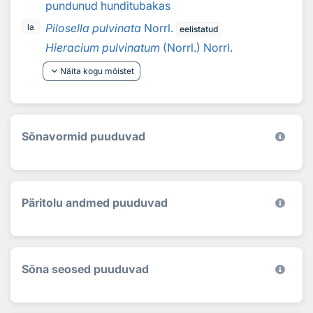
pundunud hunditubakas
Pilosella pulvinata
Norrl.
la
eelistatud
Hieracium pulvinatum
(Norrl.) Norrl.
keyboard_arrow_down
Näita kogu mõistet
Sõnavormid puuduvad
Päritolu andmed puuduvad
Sõna seosed puuduvad