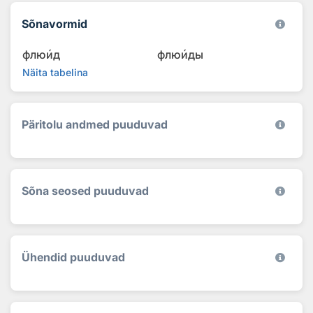
Sõnavormid
флю
и
д
флю
и
ды
Näita tabelina
Päritolu andmed puuduvad
Sõna seosed puuduvad
Ühendid puuduvad