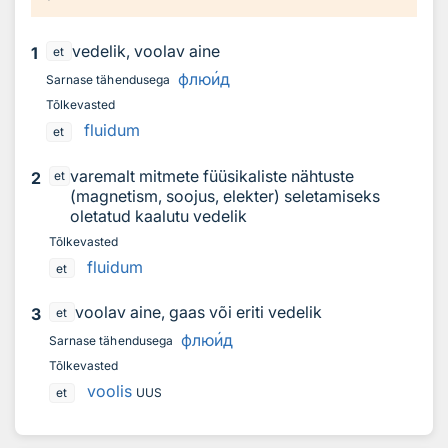
vedelik, voolav aine
1
et
флю
и
д
Sarnase tähendusega
Tõlkevasted
fluidum
et
varemalt mitmete füüsikaliste nähtuste
2
et
(magnetism, soojus, elekter) seletamiseks
oletatud kaalutu vedelik
Tõlkevasted
fluidum
et
voolav aine, gaas või eriti vedelik
3
et
флю
и
д
Sarnase tähendusega
Tõlkevasted
voolis
et
UUS