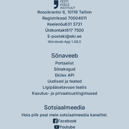
Roosikrantsi 6, 10119 Tallinn
Registrikood 70004011
Keelenõu
631 3731
Üldkontakt
617 7500
E-post
eki@eki.ee
Wordweb App 1.48.0
Sõnaveeb
Portaalist
Sõnakogud
Ekilex API
Uudised ja teated
Ligipääsetavuse teatis
Kasutus- ja privaatsustingimused
Sotsiaalmeedia
Hoia pilk peal meie sotsiaalmeedia kanalitel.
Facebook
Youtube