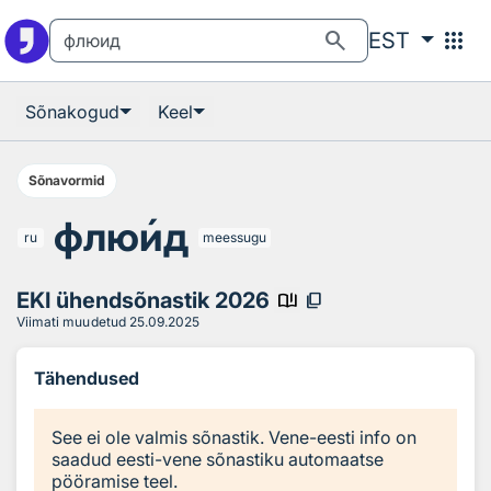
Otsingu juurde
Põhisisu juurde
search
apps
EST
Sõnakogud
Keel
Sõnavormid
флю
и
д
ru
meessugu
EKI ühendsõnastik 2026
book_ribbon
content_copy
Viimati muudetud
25.09.2025
Tähendused
See ei ole valmis sõnastik. Vene-eesti info on
saadud eesti-vene sõnastiku automaatse
pööramise teel.