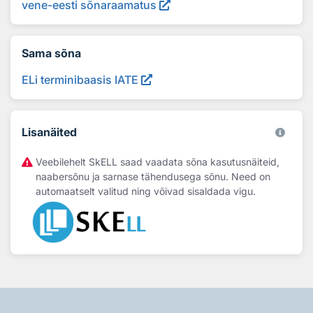
vene-eesti sõnaraamatus
Sama sõna
ELi terminibaasis IATE
Lisanäited
Veebilehelt SkELL saad vaadata sõna kasutusnäiteid,
naabersõnu ja sarnase tähendusega sõnu. Need on
automaatselt valitud ning võivad sisaldada vigu.