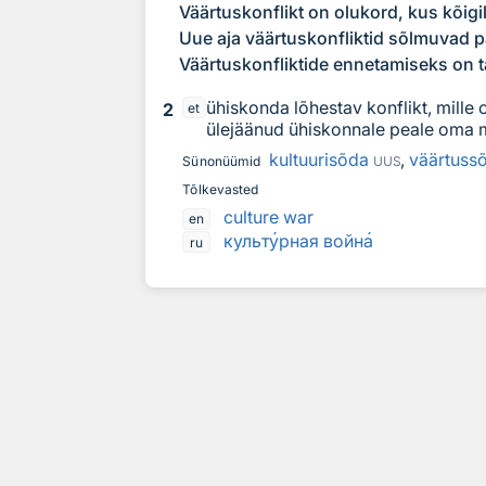
Väärtuskonflikt on olukord, kus kõigil
Uue aja väärtuskonfliktid sõlmuvad
Väärtuskonfliktide ennetamiseks on t
ühiskonda lõhestav konflikt, mill
2
et
ülejäänud ühiskonnale peale oma 
kultuurisõda
,
väärtuss
Sünonüümid
UUS
Tõlkevasted
culture war
en
культ
у
рная войн
а
ru