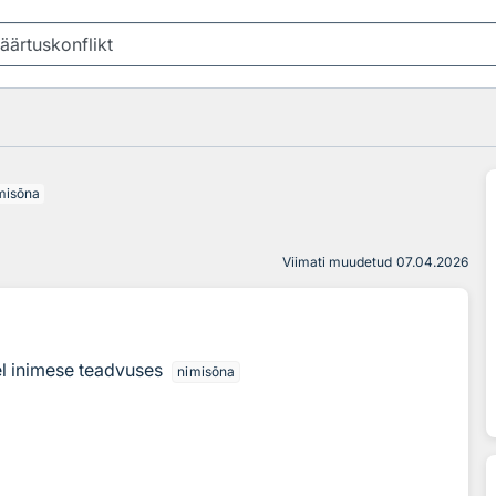
misõna
Viimati muudetud
07.04.2026
hel inimese teadvuses
nimisõna