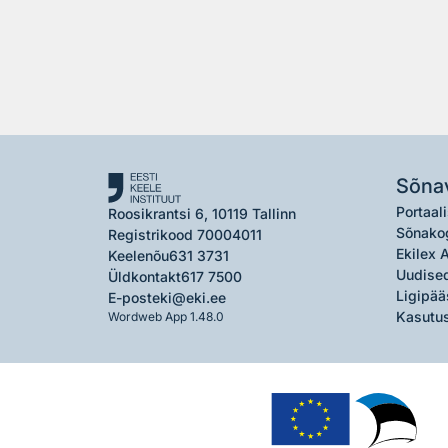
Sõna
Portaali
Roosikrantsi 6, 10119 Tallinn
Sõnako
Registrikood 70004011
Ekilex 
Keelenõu
631 3731
Uudised
Üldkontakt
617 7500
Ligipää
E-post
eki@eki.ee
Kasutus
Wordweb App 1.48.0