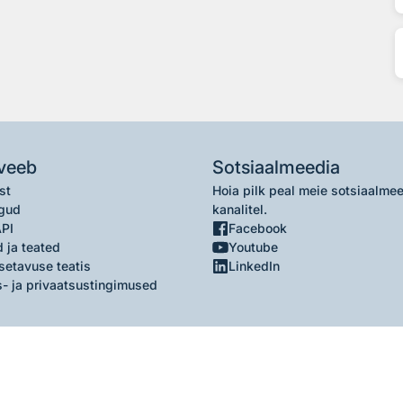
veeb
Sotsiaalmeedia
st
Hoia pilk peal meie sotsiaalme
gud
kanalitel.
API
Facebook
 ja teated
Youtube
setavuse teatis
LinkedIn
- ja privaatsustingimused