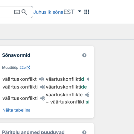
keyboard
search
apps
EST
Juhuslik sõna
Sõnavormid
Muuttüüp
22e
väärtuskonflikt
väärtuskonflikti
d
väärtuskonflikti
väärtuskonflikti
de
väärtuskonflikte
väärtuskonflikti
~
väärtuskonflikti
sid
Näita tabelina
Päritolu andmed puuduvad