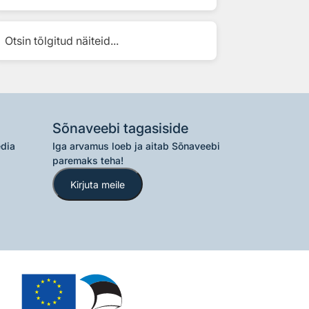
Otsin tõlgitud näiteid...
Sõnaveebi tagasiside
edia
Iga arvamus loeb ja aitab Sõnaveebi
paremaks teha!
Kirjuta meile