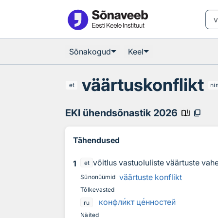
Otsingu juurde
Põhisisu juurde
Sõnakogud
Keel
väärtuskonflikt
et
ni
EKI ühendsõnastik 2026
book_ribbon
content_copy
Tähendused
võitlus vastuoluliste väärtuste va
1
et
väärtuste konflikt
Sünonüümid
Tõlkevasted
конфл
и
кт ц
е
нностей
ru
Näited