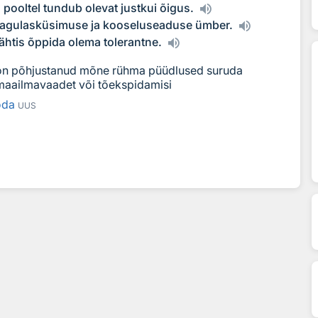
 pooltel tundub olevat justkui õigus.
 pagulasküsimuse ja kooseluseaduse ümber.
ähtis õppida olema tolerantne.
e on põhjustanud mõne rühma püüdlused suruda
maailmavaadet või tõekspidamisi
õda
UUS