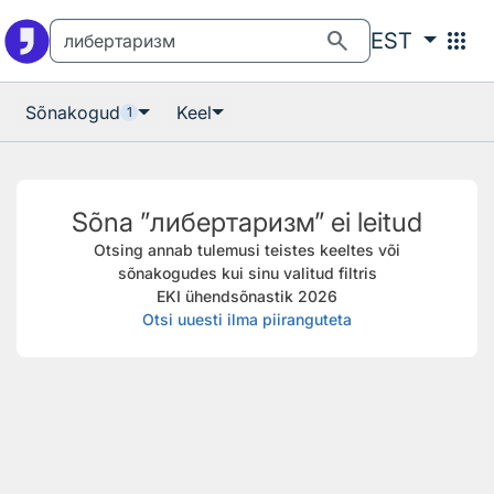
Otsingu juurde
Põhisisu juurde
search
apps
EST
Sõnakogud
Keel
1
Sõna ”либертаризм” ei leitud
Otsing annab tulemusi teistes keeltes või
sõnakogudes kui sinu valitud filtris
EKI ühendsõnastik 2026
Otsi uuesti ilma piiranguteta