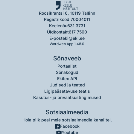
Roosikrantsi 6, 10119 Tallinn
Registrikood 70004011
Keelenõu
631 3731
Üldkontakt
617 7500
E-post
eki@eki.ee
Wordweb App 1.48.0
Sõnaveeb
Portaalist
Sõnakogud
Ekilex API
Uudised ja teated
Ligipääsetavuse teatis
Kasutus- ja privaatsustingimused
Sotsiaalmeedia
Hoia pilk peal meie sotsiaalmeedia kanalitel.
Facebook
Youtube