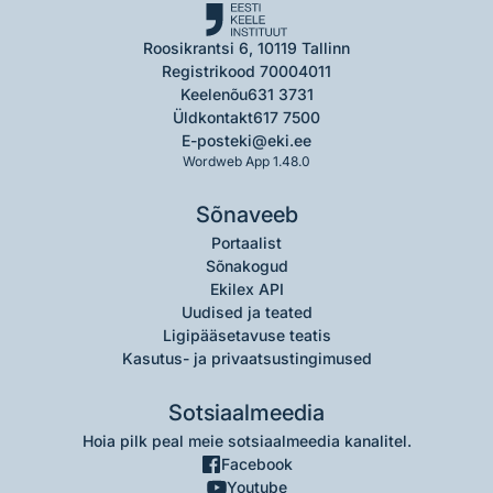
Roosikrantsi 6, 10119 Tallinn
Registrikood 70004011
Keelenõu
631 3731
Üldkontakt
617 7500
E-post
eki@eki.ee
Wordweb App 1.48.0
Sõnaveeb
Portaalist
Sõnakogud
Ekilex API
Uudised ja teated
Ligipääsetavuse teatis
Kasutus- ja privaatsustingimused
Sotsiaalmeedia
Hoia pilk peal meie sotsiaalmeedia kanalitel.
Facebook
Youtube