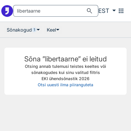
Otsingu juurde
Põhisisu juurde
search
apps
EST
Sõnakogud
Keel
1
Sõna ”libertaarne” ei leitud
Otsing annab tulemusi teistes keeltes või
sõnakogudes kui sinu valitud filtris
EKI ühendsõnastik 2026
Otsi uuesti ilma piiranguteta