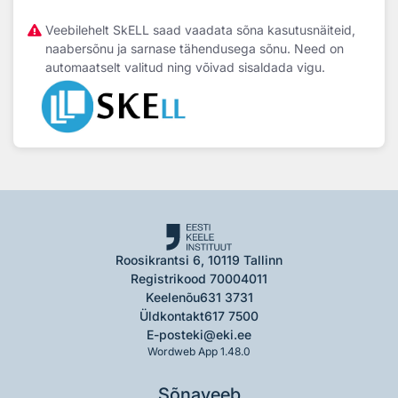
Veebilehelt SkELL saad vaadata sõna kasutusnäiteid,
naabersõnu ja sarnase tähendusega sõnu. Need on
automaatselt valitud ning võivad sisaldada vigu.
Roosikrantsi 6, 10119 Tallinn
Registrikood 70004011
Keelenõu
631 3731
Üldkontakt
617 7500
E-post
eki@eki.ee
Wordweb App 1.48.0
Sõnaveeb