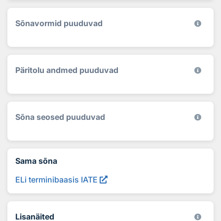
Sõnavormid puuduvad
Päritolu andmed puuduvad
Sõna seosed puuduvad
Sama sõna
ELi terminibaasis IATE
Lisanäited