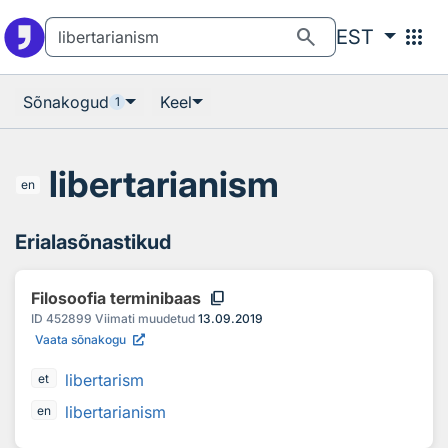
Otsingu juurde
Põhisisu juurde
search
apps
EST
Sõnakogud
Keel
1
libertarianism
en
Erialasõnastikud
content_copy
Filosoofia terminibaas
ID
452899
Viimati muudetud
13.09.2019
Vaata sõnakogu
libertarism
et
libertarianism
en