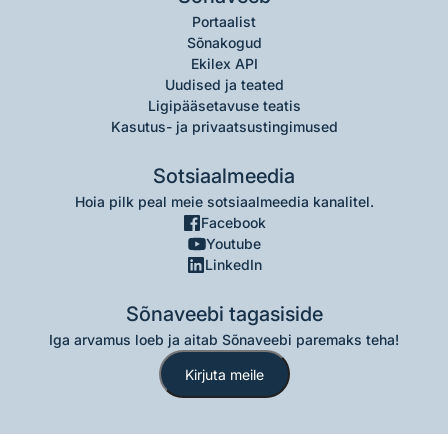
Portaalist
Sõnakogud
Ekilex API
Uudised ja teated
Ligipääsetavuse teatis
Kasutus- ja privaatsustingimused
Sotsiaalmeedia
Hoia pilk peal meie sotsiaalmeedia kanalitel.
Facebook
Youtube
LinkedIn
Sõnaveebi tagasiside
Iga arvamus loeb ja aitab Sõnaveebi paremaks teha!
Kirjuta meile