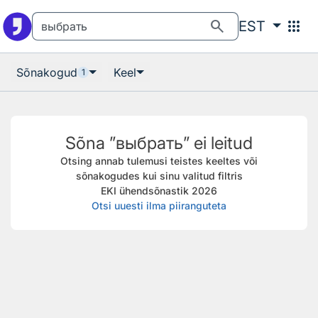
Otsingu juurde
Põhisisu juurde
search
apps
EST
Sõnakogud
Keel
1
Sõna ”выбрать” ei leitud
Otsing annab tulemusi teistes keeltes või
sõnakogudes kui sinu valitud filtris
EKI ühendsõnastik 2026
Otsi uuesti ilma piiranguteta