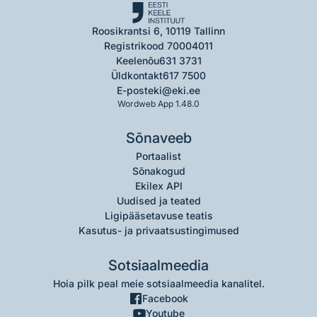
Roosikrantsi 6, 10119 Tallinn
Registrikood 70004011
Keelenõu
631 3731
Üldkontakt
617 7500
E-post
eki@eki.ee
Wordweb App 1.48.0
Sõnaveeb
Portaalist
Sõnakogud
Ekilex API
Uudised ja teated
Ligipääsetavuse teatis
Kasutus- ja privaatsustingimused
Sotsiaalmeedia
Hoia pilk peal meie sotsiaalmeedia kanalitel.
Facebook
Youtube