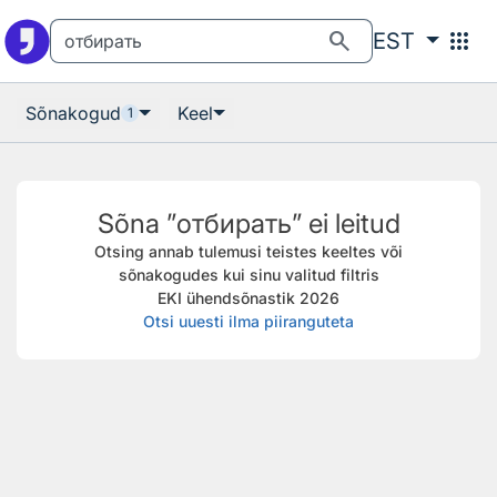
Otsingu juurde
Põhisisu juurde
search
apps
EST
Sõnakogud
Keel
1
Sõna ”отбирать” ei leitud
Otsing annab tulemusi teistes keeltes või
sõnakogudes kui sinu valitud filtris
EKI ühendsõnastik 2026
Otsi uuesti ilma piiranguteta