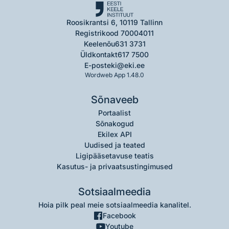
Roosikrantsi 6, 10119 Tallinn
Registrikood 70004011
Keelenõu
631 3731
Üldkontakt
617 7500
E-post
eki@eki.ee
Wordweb App 1.48.0
Sõnaveeb
Portaalist
Sõnakogud
Ekilex API
Uudised ja teated
Ligipääsetavuse teatis
Kasutus- ja privaatsustingimused
Sotsiaalmeedia
Hoia pilk peal meie sotsiaalmeedia kanalitel.
Facebook
Youtube