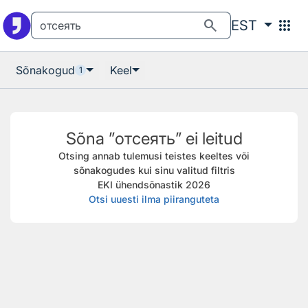
Otsingu juurde
Põhisisu juurde
search
apps
EST
Sõnakogud
Keel
1
Sõna ”отсеять” ei leitud
Otsing annab tulemusi teistes keeltes või
sõnakogudes kui sinu valitud filtris
EKI ühendsõnastik 2026
Otsi uuesti ilma piiranguteta