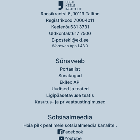
Roosikrantsi 6, 10119 Tallinn
Registrikood 70004011
Keelenõu
631 3731
Üldkontakt
617 7500
E-post
eki@eki.ee
Wordweb App 1.48.0
Sõnaveeb
Portaalist
Sõnakogud
Ekilex API
Uudised ja teated
Ligipääsetavuse teatis
Kasutus- ja privaatsustingimused
Sotsiaalmeedia
Hoia pilk peal meie sotsiaalmeedia kanalitel.
Facebook
Youtube