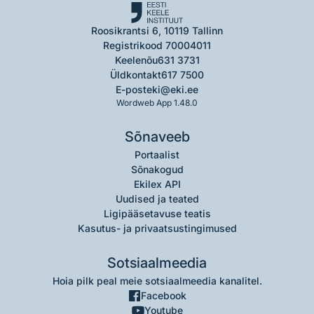
Roosikrantsi 6, 10119 Tallinn
Registrikood 70004011
Keelenõu
631 3731
Üldkontakt
617 7500
E-post
eki@eki.ee
Wordweb App 1.48.0
Sõnaveeb
Portaalist
Sõnakogud
Ekilex API
Uudised ja teated
Ligipääsetavuse teatis
Kasutus- ja privaatsustingimused
Sotsiaalmeedia
Hoia pilk peal meie sotsiaalmeedia kanalitel.
Facebook
Youtube