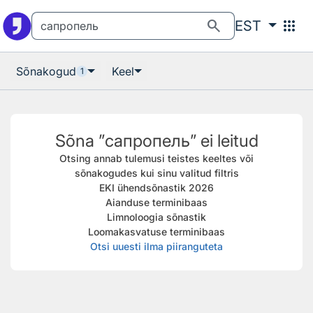
Otsingu juurde
Põhisisu juurde
search
apps
EST
Sõnakogud
Keel
1
Sõna ”сапропель” ei leitud
Otsing annab tulemusi teistes keeltes või
sõnakogudes kui sinu valitud filtris
EKI ühendsõnastik 2026
Aianduse terminibaas
Limnoloogia sõnastik
Loomakasvatuse terminibaas
Otsi uuesti ilma piiranguteta