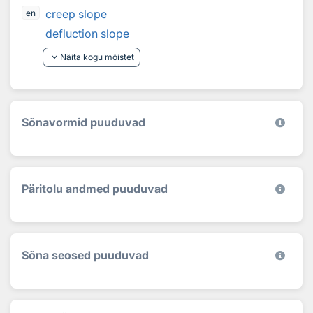
creep slope
en
defluction slope
keyboard_arrow_down
Näita kogu mõistet
Sõnavormid puuduvad
Päritolu andmed puuduvad
Sõna seosed puuduvad