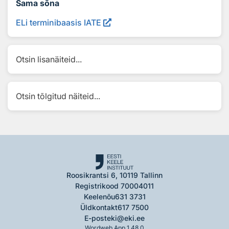
Sama sõna
ELi terminibaasis IATE
Otsin lisanäiteid...
Otsin tõlgitud näiteid...
Roosikrantsi 6, 10119 Tallinn
Registrikood 70004011
Keelenõu
631 3731
Üldkontakt
617 7500
E-post
eki@eki.ee
Wordweb App 1.48.0