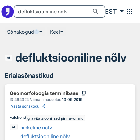
Otsingu juurde
Põhisisu juurde
search
apps
EST
Sõnakogud
Keel
1
defluktsiooniline nõlv
et
Erialasõnastikud
content_copy
Geomorfoloogia terminibaas
ID
464324
Viimati muudetud
13.09.2019
Vaata sõnakogu
Valdkond
gravitatsioonilised pinnavormid
nihkeline nõlv
et
defluktsiooniline nõlv