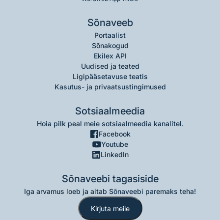
Sõnaveeb
Portaalist
Sõnakogud
Ekilex API
Uudised ja teated
Ligipääsetavuse teatis
Kasutus- ja privaatsustingimused
Sotsiaalmeedia
Hoia pilk peal meie sotsiaalmeedia kanalitel.
Facebook
Youtube
LinkedIn
Sõnaveebi tagasiside
Iga arvamus loeb ja aitab Sõnaveebi paremaks teha!
Kirjuta meile