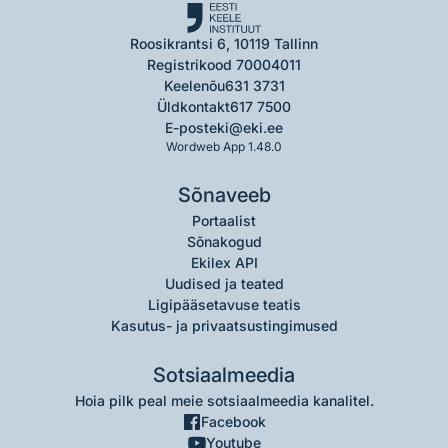
Roosikrantsi 6, 10119 Tallinn
Registrikood 70004011
Keelenõu
631 3731
Üldkontakt
617 7500
E-post
eki@eki.ee
Wordweb App 1.48.0
Sõnaveeb
Portaalist
Sõnakogud
Ekilex API
Uudised ja teated
Ligipääsetavuse teatis
Kasutus- ja privaatsustingimused
Sotsiaalmeedia
Hoia pilk peal meie sotsiaalmeedia kanalitel.
Facebook
Youtube