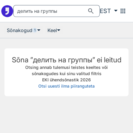
Otsingu juurde
Põhisisu juurde
search
apps
EST
Sõnakogud
Keel
1
Sõna ”делить на группы” ei leitud
Otsing annab tulemusi teistes keeltes või
sõnakogudes kui sinu valitud filtris
EKI ühendsõnastik 2026
Otsi uuesti ilma piiranguteta