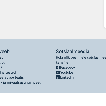
veeb
Sotsiaalmeedia
st
Hoia pilk peal meie sotsiaalme
gud
kanalitel.
API
Facebook
 ja teated
Youtube
setavuse teatis
LinkedIn
- ja privaatsustingimused