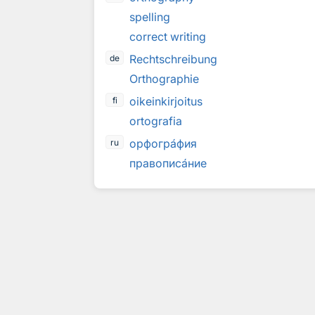
spelling
correct writing
Rechtschreibung
de
Orthographie
oikeinkirjoitus
fi
ortografia
орфогр
а
фия
ru
прaвопиc
а
ние