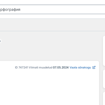
u
ID
747241
Viimati muudetud
07.05.2024
Vaata sõnakogu