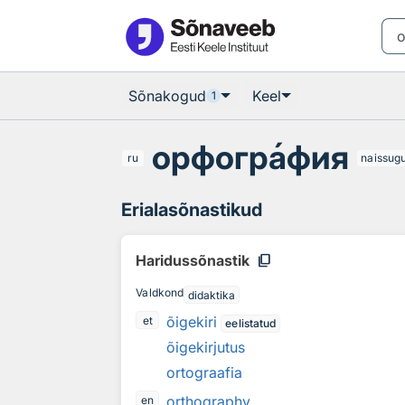
Otsingu juurde
Põhisisu juurde
Sõnakogud
Keel
1
орфогр
а
фия
ru
naissug
Erialasõnastikud
content_copy
Haridussõnastik
Valdkond
didaktika
õigekiri
et
eelistatud
õigekirjutus
ortograafia
orthography
en