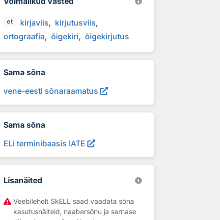
Võimalikud vasted
kirjaviis
kirjutusviis
et
ortograafia
õigekiri
õigekirjutus
Sama sõna
vene-eesti sõnaraamatus
Sama sõna
ELi terminibaasis IATE
Lisanäited
Veebilehelt SkELL saad vaadata sõna
kasutusnäiteid, naabersõnu ja sarnase