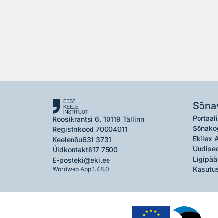
Sõna
Portaali
Roosikrantsi 6, 10119 Tallinn
Sõnako
Registrikood 70004011
Ekilex 
Keelenõu
631 3731
Uudised
Üldkontakt
617 7500
Ligipää
E-post
eki@eki.ee
Kasutus
Wordweb App 1.48.0