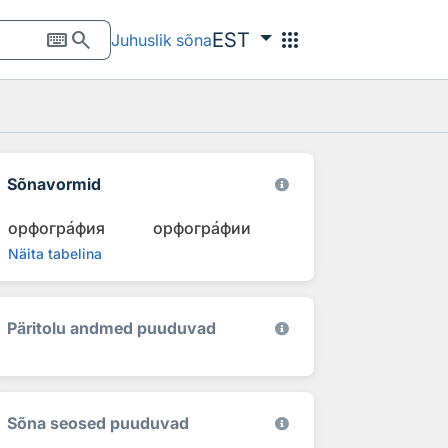
keyboard
search
apps
EST
Juhuslik sõna
Sõnavormid
орфогр
а
фия
орфогр
а
фии
Näita tabelina
Päritolu andmed puuduvad
Sõna seosed puuduvad