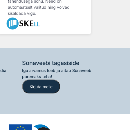
tähendusega sõnu. Need on
automaatselt valitud ning võivad
sisaldada vigu.
Sõnaveebi tagasiside
edia
Iga arvamus loeb ja aitab Sõnaveebi
paremaks teha!
Kirjuta meile