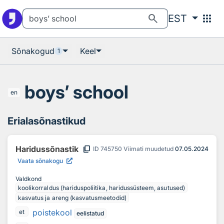
Otsingu juurde
Põhisisu juurde
search
apps
EST
Sõnakogud
Keel
1
boys’ school
en
Erialasõnastikud
content_copy
Haridussõnastik
ID
745750
Viimati muudetud
07.05.2024
Vaata sõnakogu
Valdkond
koolikorraldus (hariduspoliitika, haridussüsteem, asutused)
kasvatus ja areng (kasvatusmeetodid)
poistekool
et
eelistatud