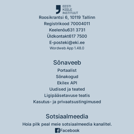
Roosikrantsi 6, 10119 Tallinn
Registrikood 70004011
Keelenõu
631 3731
Üldkontakt
617 7500
E-post
eki@eki.ee
Wordweb App 1.48.0
Sõnaveeb
Portaalist
Sõnakogud
Ekilex API
Uudised ja teated
Ligipääsetavuse teatis
Kasutus- ja privaatsustingimused
Sotsiaalmeedia
Hoia pilk peal meie sotsiaalmeedia kanalitel.
Facebook