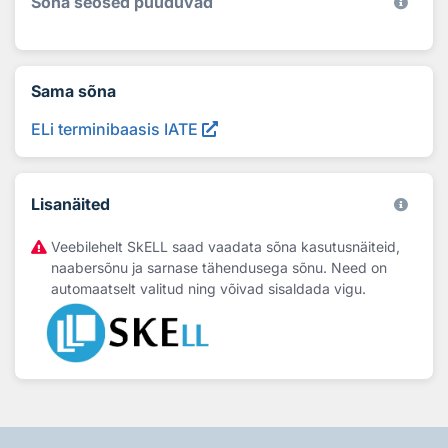
Sõna seosed puuduvad
Sama sõna
ELi terminibaasis IATE
Lisanäited
Veebilehelt SkELL saad vaadata sõna kasutusnäiteid,
naabersõnu ja sarnase tähendusega sõnu. Need on
automaatselt valitud ning võivad sisaldada vigu.