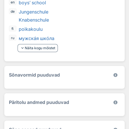
boys’ school
en
Jungenschule
de
Knabenschule
poikakoulu
fi
мужск
а
я шк
о
ла
ru
keyboard_arrow_down
Näita kogu mõistet
Sõnavormid puuduvad
Päritolu andmed puuduvad