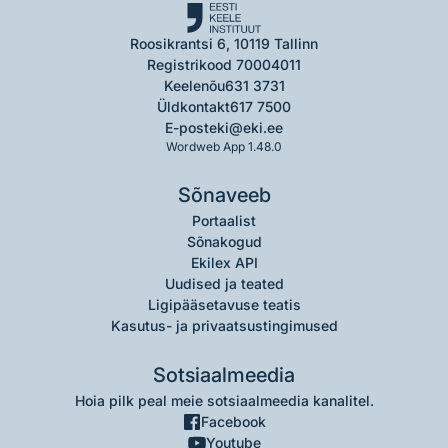
Roosikrantsi 6, 10119 Tallinn
Registrikood 70004011
Keelenõu
631 3731
Üldkontakt
617 7500
E-post
eki@eki.ee
Wordweb App 1.48.0
Sõnaveeb
Portaalist
Sõnakogud
Ekilex API
Uudised ja teated
Ligipääsetavuse teatis
Kasutus- ja privaatsustingimused
Sotsiaalmeedia
Hoia pilk peal meie sotsiaalmeedia kanalitel.
Facebook
Youtube