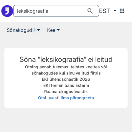
Otsingu juurde
Põhisisu juurde
search
apps
EST
Sõnakogud
Keel
1
Sõna ”leksikograafia” ei leitud
Otsing annab tulemusi teistes keeltes või
sõnakogudes kui sinu valitud filtris
EKI ühendsõnastik 2026
EKI terminibaas Esterm
Raamatukogusõnastik
Otsi uuesti ilma piiranguteta