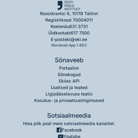
Roosikrantsi 6, 10119 Tallinn
Registrikood 70004011
Keelenõu
631 3731
Üldkontakt
617 7500
E-post
eki@eki.ee
Wordweb App 1.48.0
Sõnaveeb
Portaalist
Sõnakogud
Ekilex API
Uudised ja teated
Ligipääsetavuse teatis
Kasutus- ja privaatsustingimused
Sotsiaalmeedia
Hoia pilk peal meie sotsiaalmeedia kanalitel.
Facebook
Youtube