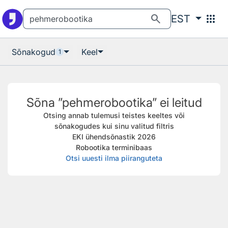
Otsingu juurde
Põhisisu juurde
search
apps
EST
Sõnakogud
Keel
1
Sõna ”pehmerobootika” ei leitud
Otsing annab tulemusi teistes keeltes või
sõnakogudes kui sinu valitud filtris
EKI ühendsõnastik 2026
Robootika terminibaas
Otsi uuesti ilma piiranguteta