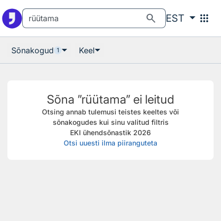
Otsingu juurde
Põhisisu juurde
search
apps
EST
Sõnakogud
Keel
1
Sõna ”rüütama” ei leitud
Otsing annab tulemusi teistes keeltes või
sõnakogudes kui sinu valitud filtris
EKI ühendsõnastik 2026
Otsi uuesti ilma piiranguteta