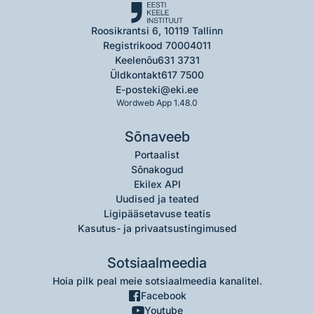
Roosikrantsi 6, 10119 Tallinn
Registrikood 70004011
Keelenõu
631 3731
Üldkontakt
617 7500
E-post
eki@eki.ee
Wordweb App 1.48.0
Sõnaveeb
Portaalist
Sõnakogud
Ekilex API
Uudised ja teated
Ligipääsetavuse teatis
Kasutus- ja privaatsustingimused
Sotsiaalmeedia
Hoia pilk peal meie sotsiaalmeedia kanalitel.
Facebook
Youtube