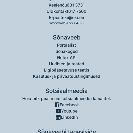
Keelenõu
631 3731
Üldkontakt
617 7500
E-post
eki@eki.ee
Wordweb App 1.48.0
Sõnaveeb
Portaalist
Sõnakogud
Ekilex API
Uudised ja teated
Ligipääsetavuse teatis
Kasutus- ja privaatsustingimused
Sotsiaalmeedia
Hoia pilk peal meie sotsiaalmeedia kanalitel.
Facebook
Youtube
LinkedIn
Sõnaveebi tagasiside