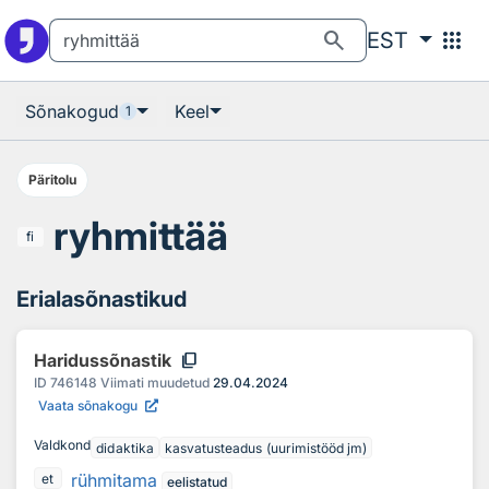
Otsingu juurde
Põhisisu juurde
search
apps
EST
Sõnakogud
Keel
1
Päritolu
ryhmittää
fi
Erialasõnastikud
content_copy
Haridussõnastik
ID
746148
Viimati muudetud
29.04.2024
Vaata sõnakogu
Valdkond
didaktika
kasvatusteadus (uurimistööd jm)
rühmitama
et
eelistatud