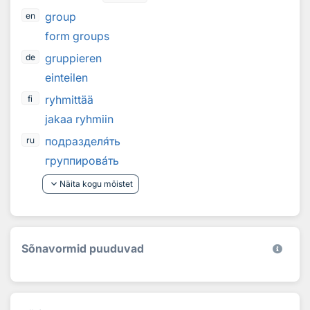
group
en
form groups
gruppieren
de
einteilen
ryhmittää
fi
jakaa ryhmiin
подраздел
я
ть
ru
группиров
а
ть
keyboard_arrow_down
Näita kogu mõistet
Sõnavormid puuduvad