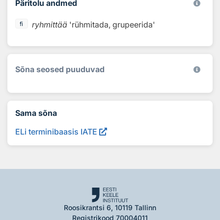
Päritolu andmed
ryhmittää
'rühmitada, grupeerida'
fi
Sõna seosed puuduvad
Sama sõna
ELi terminibaasis IATE
Roosikrantsi 6, 10119 Tallinn
Registrikood 70004011