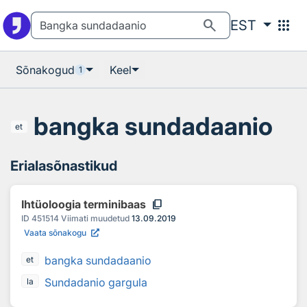
Otsingu juurde
Põhisisu juurde
search
apps
EST
Sõnakogud
Keel
1
bangka sundadaanio
et
Erialasõnastikud
content_copy
Ihtüoloogia terminibaas
ID
451514
Viimati muudetud
13.09.2019
Vaata sõnakogu
bangka sundadaanio
et
Sundadanio gargula
la