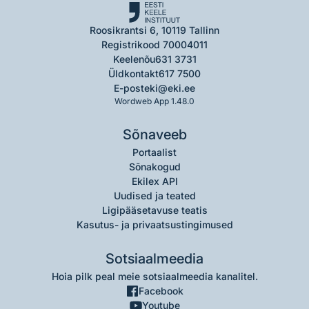
Roosikrantsi 6, 10119 Tallinn
Registrikood 70004011
Keelenõu
631 3731
Üldkontakt
617 7500
E-post
eki@eki.ee
Wordweb App 1.48.0
Sõnaveeb
Portaalist
Sõnakogud
Ekilex API
Uudised ja teated
Ligipääsetavuse teatis
Kasutus- ja privaatsustingimused
Sotsiaalmeedia
Hoia pilk peal meie sotsiaalmeedia kanalitel.
Facebook
Youtube