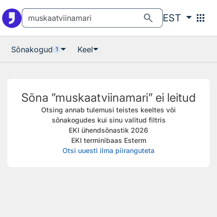
Otsingu juurde
Põhisisu juurde
search
apps
EST
Sõnakogud
Keel
1
Sõna ”muskaatviinamari” ei leitud
Otsing annab tulemusi teistes keeltes või
sõnakogudes kui sinu valitud filtris
EKI ühendsõnastik 2026
EKI terminibaas Esterm
Otsi uuesti ilma piiranguteta