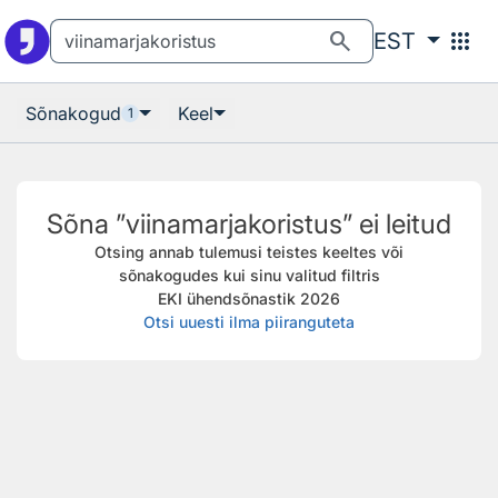
Otsingu juurde
Põhisisu juurde
search
apps
EST
Sõnakogud
Keel
1
Sõna ”viinamarjakoristus” ei leitud
Otsing annab tulemusi teistes keeltes või
sõnakogudes kui sinu valitud filtris
EKI ühendsõnastik 2026
Otsi uuesti ilma piiranguteta