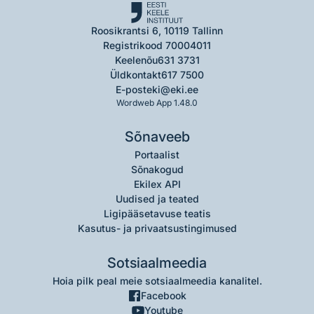
Roosikrantsi 6, 10119 Tallinn
Registrikood 70004011
Keelenõu
631 3731
Üldkontakt
617 7500
E-post
eki@eki.ee
Wordweb App 1.48.0
Sõnaveeb
Portaalist
Sõnakogud
Ekilex API
Uudised ja teated
Ligipääsetavuse teatis
Kasutus- ja privaatsustingimused
Sotsiaalmeedia
Hoia pilk peal meie sotsiaalmeedia kanalitel.
Facebook
Youtube