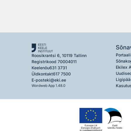
Sõna
Portaali
Roosikrantsi 6, 10119 Tallinn
Sõnako
Registrikood 70004011
Ekilex 
Keelenõu
631 3731
Uudised
Üldkontakt
617 7500
Ligipää
E-post
eki@eki.ee
Kasutus
Wordweb App 1.48.0