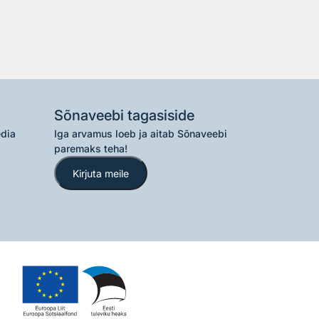
Sõnaveebi tagasiside
edia
Iga arvamus loeb ja aitab Sõnaveebi
paremaks teha!
Kirjuta meile