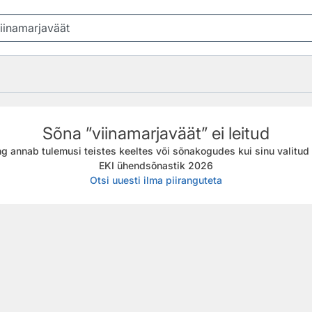
Sõna ”viinamarjaväät” ei leitud
g annab tulemusi teistes keeltes või sõnakogudes kui sinu valitud f
EKI ühendsõnastik 2026
Otsi uuesti ilma piiranguteta