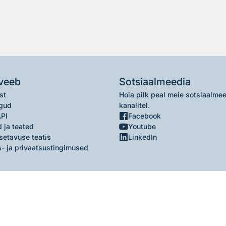
veeb
Sotsiaalmeedia
st
Hoia pilk peal meie sotsiaalme
gud
kanalitel.
API
Facebook
 ja teated
Youtube
setavuse teatis
LinkedIn
- ja privaatsustingimused