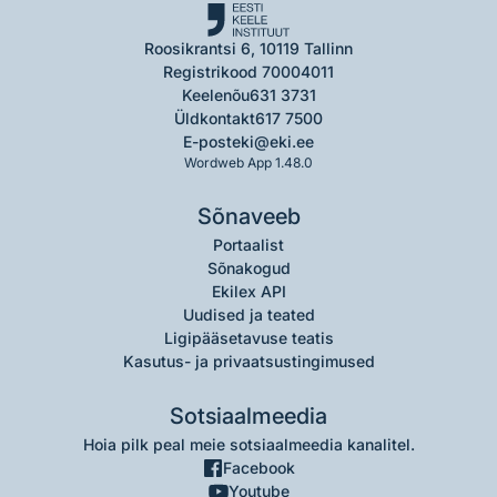
Roosikrantsi 6, 10119 Tallinn
Registrikood 70004011
Keelenõu
631 3731
Üldkontakt
617 7500
E-post
eki@eki.ee
Wordweb App 1.48.0
Sõnaveeb
Portaalist
Sõnakogud
Ekilex API
Uudised ja teated
Ligipääsetavuse teatis
Kasutus- ja privaatsustingimused
Sotsiaalmeedia
Hoia pilk peal meie sotsiaalmeedia kanalitel.
Facebook
Youtube