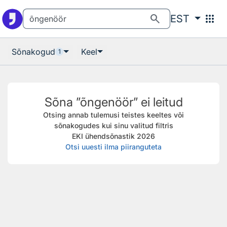
Otsingu juurde
Põhisisu juurde
search
apps
EST
Sõnakogud
Keel
1
Sõna ”õngenöör” ei leitud
Otsing annab tulemusi teistes keeltes või
sõnakogudes kui sinu valitud filtris
EKI ühendsõnastik 2026
Otsi uuesti ilma piiranguteta