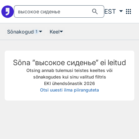
Otsingu juurde
Põhisisu juurde
search
apps
EST
Sõnakogud
Keel
1
Sõna ”высокое сиденье” ei leitud
Otsing annab tulemusi teistes keeltes või
sõnakogudes kui sinu valitud filtris
EKI ühendsõnastik 2026
Otsi uuesti ilma piiranguteta