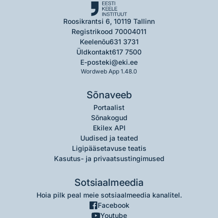
Roosikrantsi 6, 10119 Tallinn
Registrikood 70004011
Keelenõu
631 3731
Üldkontakt
617 7500
E-post
eki@eki.ee
Wordweb App 1.48.0
Sõnaveeb
Portaalist
Sõnakogud
Ekilex API
Uudised ja teated
Ligipääsetavuse teatis
Kasutus- ja privaatsustingimused
Sotsiaalmeedia
Hoia pilk peal meie sotsiaalmeedia kanalitel.
Facebook
Youtube