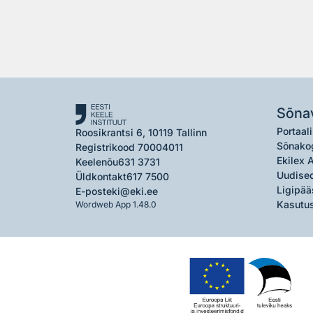
Sõna
Portaali
Roosikrantsi 6, 10119 Tallinn
Sõnako
Registrikood 70004011
Ekilex 
Keelenõu
631 3731
Uudised
Üldkontakt
617 7500
Ligipää
E-post
eki@eki.ee
Kasutus
Wordweb App 1.48.0