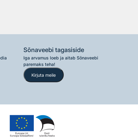
Sõnaveebi tagasiside
edia
Iga arvamus loeb ja aitab Sõnaveebi
paremaks teha!
Kirjuta meile