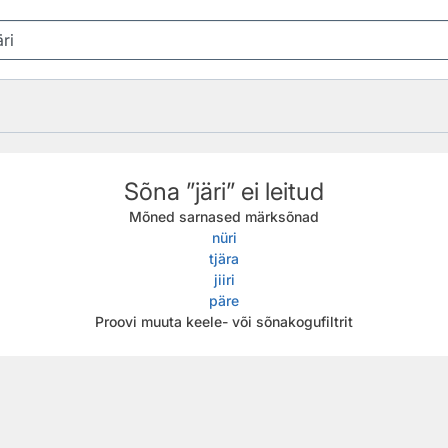
Sõna ”järi” ei leitud
Mõned sarnased märksõnad
nüri
tjära
jiiri
päre
Proovi muuta keele- või sõnakogufiltrit