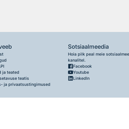
veeb
Sotsiaalmeedia
st
Hoia pilk peal meie sotsiaalme
gud
kanalitel.
API
Facebook
 ja teated
Youtube
setavuse teatis
LinkedIn
- ja privaatsustingimused