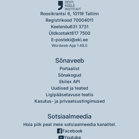
Roosikrantsi 6, 10119 Tallinn
Registrikood 70004011
Keelenõu
631 3731
Üldkontakt
617 7500
E-post
eki@eki.ee
Wordweb App 1.48.0
Sõnaveeb
Portaalist
Sõnakogud
Ekilex API
Uudised ja teated
Ligipääsetavuse teatis
Kasutus- ja privaatsustingimused
Sotsiaalmeedia
Hoia pilk peal meie sotsiaalmeedia kanalitel.
Facebook
Youtube