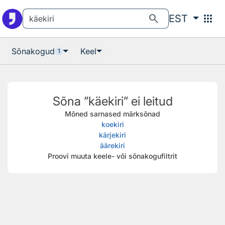
Otsingu juurde
Põhisisu juurde
search
apps
EST
Sõnakogud
Keel
1
Sõna ”käekiri” ei leitud
Mõned sarnased märksõnad
koekiri
kärjekiri
äärekiri
Proovi muuta keele- või sõnakogufiltrit