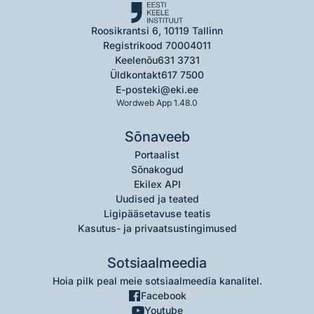
Roosikrantsi 6, 10119 Tallinn
Registrikood 70004011
Keelenõu
631 3731
Üldkontakt
617 7500
E-post
eki@eki.ee
Wordweb App 1.48.0
Sõnaveeb
Portaalist
Sõnakogud
Ekilex API
Uudised ja teated
Ligipääsetavuse teatis
Kasutus- ja privaatsustingimused
Sotsiaalmeedia
Hoia pilk peal meie sotsiaalmeedia kanalitel.
Facebook
Youtube