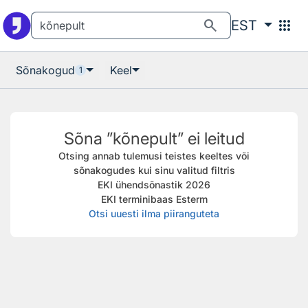
Otsingu juurde
Põhisisu juurde
search
apps
EST
Sõnakogud
Keel
1
Sõna ”kõnepult” ei leitud
Otsing annab tulemusi teistes keeltes või
sõnakogudes kui sinu valitud filtris
EKI ühendsõnastik 2026
EKI terminibaas Esterm
Otsi uuesti ilma piiranguteta