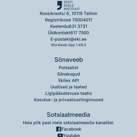
Roosikrantsi 6, 10119 Tallinn
Registrikood 70004011
Keelenõu
631 3731
Üldkontakt
617 7500
E-post
eki@eki.ee
Wordweb App 1.48.0
Sõnaveeb
Portaalist
Sõnakogud
Ekilex API
Uudised ja teated
Ligipääsetavuse teatis
Kasutus- ja privaatsustingimused
Sotsiaalmeedia
Hoia pilk peal meie sotsiaalmeedia kanalitel.
Facebook
Youtube