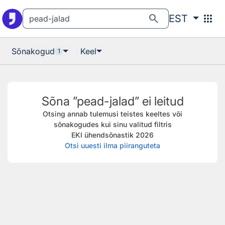
Otsingu juurde
Põhisisu juurde
search
apps
EST
Sõnakogud
Keel
1
Sõna ”pead-jalad” ei leitud
Otsing annab tulemusi teistes keeltes või
sõnakogudes kui sinu valitud filtris
EKI ühendsõnastik 2026
Otsi uuesti ilma piiranguteta