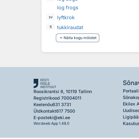
log frogs
lyftkrok
sv
tukkiraudat
fi
keyboard_arrow_down
Näita kogu mõistet
Sõna
Portaali
Roosikrantsi 6, 10119 Tallinn
Sõnako
Registrikood 70004011
Ekilex 
Keelenõu
631 3731
Uudised
Üldkontakt
617 7500
Ligipää
E-post
eki@eki.ee
Kasutus
Wordweb App 1.48.0