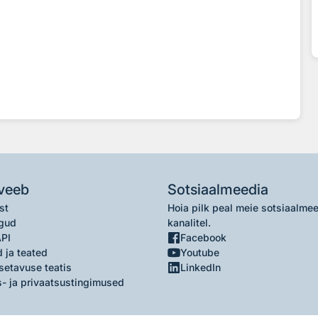
veeb
Sotsiaalmeedia
st
Hoia pilk peal meie sotsiaalme
gud
kanalitel.
API
Facebook
 ja teated
Youtube
setavuse teatis
LinkedIn
- ja privaatsustingimused