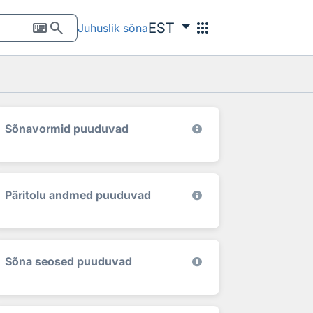
keyboard
search
apps
EST
Juhuslik sõna
Sõnavormid puuduvad
Päritolu andmed puuduvad
Sõna seosed puuduvad