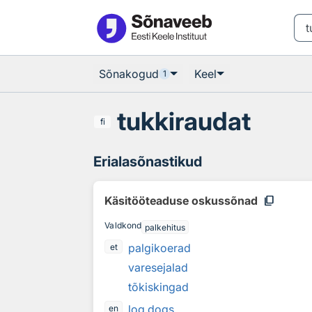
Otsingu juurde
Põhisisu juurde
Sõnakogud
Keel
1
tukkiraudat
fi
Erialasõnastikud
content_copy
Käsitööteaduse oskussõnad
Valdkond
palkehitus
palgikoerad
et
varesejalad
tõkiskingad
log dogs
en