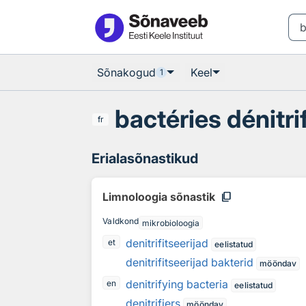
Otsingu juurde
Põhisisu juurde
Sõnakogud
Keel
1
bactéries dénitri
fr
Erialasõnastikud
content_copy
Limnoloogia sõnastik
Valdkond
mikrobioloogia
denitrifitseerijad
et
eelistatud
denitrifitseerijad bakterid
mööndav
denitrifying bacteria
en
eelistatud
denitrifiers
mööndav