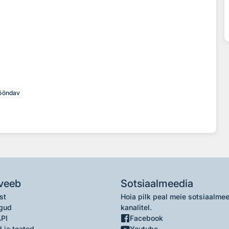
ööndav
veeb
Sotsiaalmeedia
st
Hoia pilk peal meie sotsiaalme
gud
kanalitel.
API
Facebook
 ja teated
Youtube