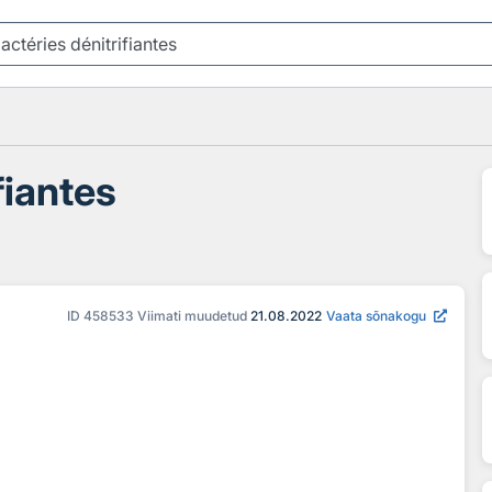
fiantes
ID
458533
Viimati muudetud
21.08.2022
Vaata sõnakogu