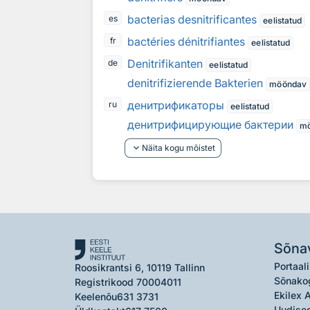
bacterias desnitrificantes
es
eelistatud
bactéries dénitrifiantes
fr
eelistatud
Denitrifikanten
de
eelistatud
denitrifizierende Bakterien
mööndav
денитрификаторы
ru
eelistatud
денитрифицирующие бактерии
m
keyboard_arrow_down
Näita kogu mõistet
Sõna
Portaali
Roosikrantsi 6, 10119 Tallinn
Sõnako
Registrikood 70004011
Ekilex 
Keelenõu
631 3731
Uudised