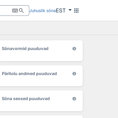
keyboard
search
apps
EST
Juhuslik sõna
Sõnavormid puuduvad
Päritolu andmed puuduvad
Sõna seosed puuduvad