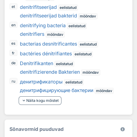
denitrifitseerijad
et
eelistatud
denitrifitseerijad bakterid
mööndav
denitrifying bacteria
en
eelistatud
denitrifiers
mööndav
bacterias desnitrificantes
es
eelistatud
bactéries dénitrifiantes
fr
eelistatud
Denitrifikanten
de
eelistatud
denitrifizierende Bakterien
mööndav
денитрификаторы
ru
eelistatud
денитрифицирующие бактерии
mööndav
keyboard_arrow_down
Näita kogu mõistet
Sõnavormid puuduvad