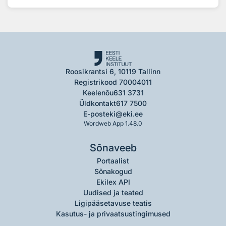
Roosikrantsi 6, 10119 Tallinn
Registrikood 70004011
Keelenõu
631 3731
Üldkontakt
617 7500
E-post
eki@eki.ee
Wordweb App 1.48.0
Sõnaveeb
Portaalist
Sõnakogud
Ekilex API
Uudised ja teated
Ligipääsetavuse teatis
Kasutus- ja privaatsustingimused